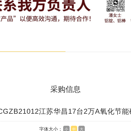
采购信息
CGZB21012江苏华昌17台2万A氧化节
字体大小：
小
中
大