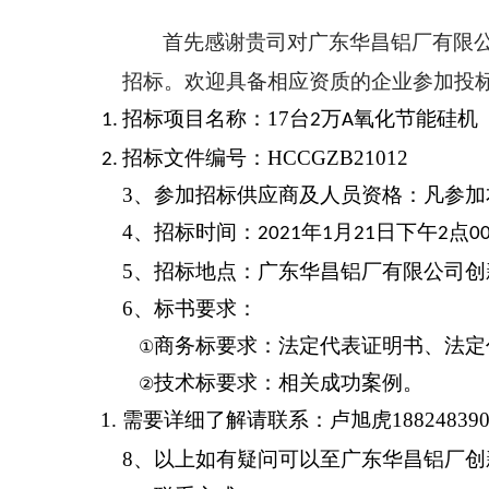
首先感谢贵司对广东华昌铝厂有限
招标。
欢迎具备相应资质的企业参加投
招标项目
名称
：
17
台
万
氧化节能硅机
2
A
招标文件编号：
HCCGZB21012
3、参加招标供应商及人员资格：凡参
4
、招标时间：
年
月
日下午
点
2021
1
21
2
0
5
、招标地点：广东华昌铝厂有限公司创
6
、标书要求：
商务标要求：法定代表证明书、法定
①
技术标要求：相关成功案例。
②
需要详细了解请联系：
卢旭虎
18824839
8
、以上如有疑问可以至广东华昌铝厂创