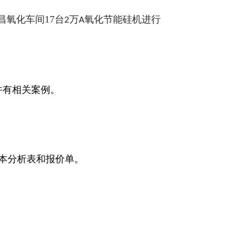
昌氧化车间
17
台
万
氧化节能硅机
进行
2
A
并有相关案例
。
本分析表和报价单。