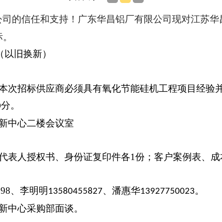
公司的信任和支持！
广东华昌铝厂有限公司现对
江苏华
标。
（以旧换新）
加本次招标供应商必须具有
氧化节能硅机工程项目经验
分。
0
新中心二楼会议室
代表人授权书、身份证复印件各
1
份；客户案例表、成
098
、李明明
、潘惠华
。
13580455827
13927750023
新中心采购部面谈。