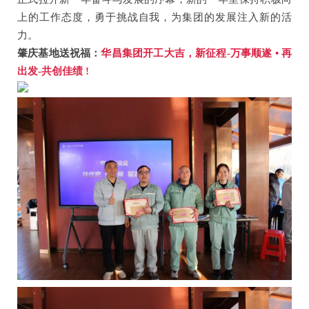
上的工作态度，勇于挑战自我，为集团的发展注入新的活
力。
肇庆基地送祝福：
华昌集团开工大吉，新征程-万事顺遂 • 再
出发-共创佳绩 !