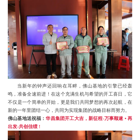
当新年的钟声还回响在耳畔，佛山基地的引擎已经轰
鸣，准备全速前进！在这个充满生机与希望的开工喜日，它
不仅是一个简单的开始，更是我们共同梦想的再次起航，在
新的一年里团结一心，共同为实现集团的战略目标而努力。
佛山基地送祝福：
华昌集团开工大吉，新征程-万事顺遂 • 再
出发-共创佳绩 !