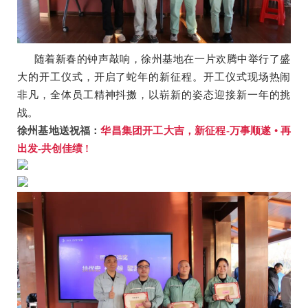
随着新春的钟声敲响，徐州基地在一片欢腾中举行了盛
大的开工仪式，开启了蛇年的新征程。
开工仪式现场热闹
非凡，全体员工精神抖擞，以崭新的姿态迎接新一年的挑
战。
徐州基地送祝福：
华昌集团开工大吉，新征程-万事顺遂 • 再
出发-共创佳绩 !