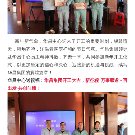
新年新气象，华昌中心迎来了开工的重要时刻，
锣鼓喧
天，鞭炮齐鸣，洋溢着喜庆祥和的节日气氛。华昌集团领导
及华昌中心员工精神抖擞，齐聚一堂，共同参加新年开工仪
式，以更加坚定的信心和决心，迎接新的机遇与挑战，续写
华昌集团的辉煌篇章！
华昌中心送祝福：
华昌集团开工大吉，新征程-万事顺遂 • 再
出发-共创佳绩 !