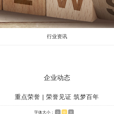
行业资讯
企业动态
重点荣誉 | 荣誉见证 筑梦百年
字体大小：
小
中
大